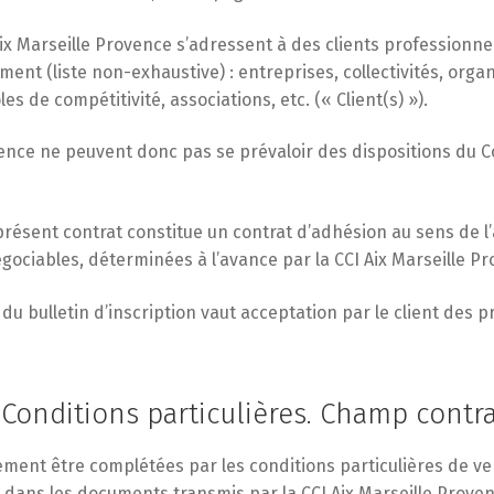
Aix Marseille Provence s’adressent à des clients profession
ment (liste non-exhaustive) : entreprises, collectivités, orga
s de compétitivité, associations, etc. (« Client(s) »).
ovence ne peuvent donc pas se prévaloir des dispositions du 
ésent contrat constitue un contrat d’adhésion au sens de l’art
ciables, déterminées à l’avance par la CCI Aix Marseille Pr
 bulletin d’inscription vaut acceptation par le client des p
 Conditions particulières. Champ contr
ent être complétées par les conditions particulières de ven
 dans les documents transmis par la CCI Aix Marseille Provenc