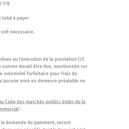
0 178
t total à payer
 soit nécessaire.
ises ou l’exécution de la prestation (cf.
 la somme devait être due, mentionnée sur
une indemnité forfaitaire pour frais de
qu’aucune mise en demeure préalable ne
 au Code des marchés publics dotés de la
ommercial
:
de la demande de paiement, seront