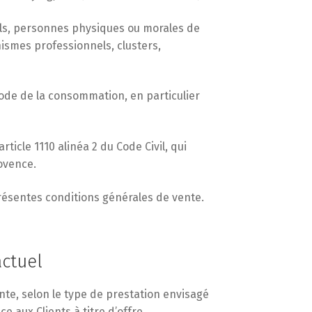
nels, personnes physiques ou morales de
nismes professionnels, clusters,
Code de la consommation, en particulier
icle 1110 alinéa 2 du Code Civil, qui
ovence.
résentes conditions générales de vente.
actuel
te, selon le type de prestation envisagé
e aux Clients à titre d’offre