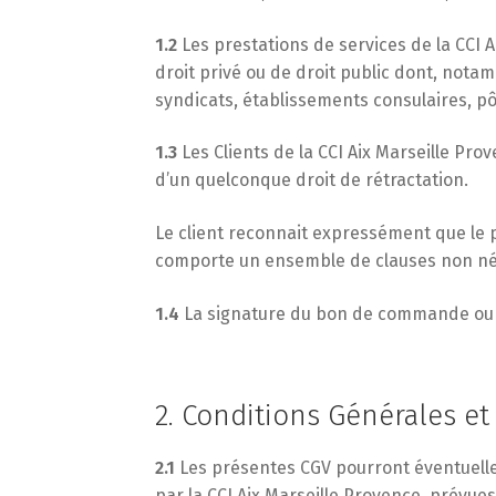
1.2
Les prestations de services de la CCI 
droit privé ou de droit public dont, notam
syndicats, établissements consulaires, pôle
1.3
Les Clients de la CCI Aix Marseille Pr
d’un quelconque droit de rétractation.
Le client reconnait expressément que le pr
comporte un ensemble de clauses non négo
1.4
La signature du bon de commande ou du
2. Conditions Générales et
2.1
Les présentes CGV pourront éventuellem
par la CCI Aix Marseille Provence, prévues