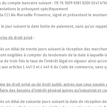
 du compte bancaire suivant : FR 76 1009 6181 0200 0241 676
prestations le prévoyant spécifiquement
e la CCI Aix Marseille Provence, signé et présentant le montan
le jour suivant la date limite de paiement, sans qu’un rappel
rise de droit privé
:
ès un délai de trente jours suivant la réception des marchand
ront exigibles à compter du lendemain de la date à laquelle
se de trois fois le taux de l’intérêt légal en vigueur ainsi qu’
ux articles L 441-3 et L 441-6 du Code de commerce, sans 
sme de droit privé ou de droit public autres que ceux soumis
faire des besoins d’intérêt général autres qu’industriel et c
rès un délai de soixante jours suivant la date de réception 